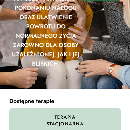
POKONANIU NAŁOGU
ORAZ UŁATWIENIE
POWROTU DO
NORMALNEGO ŻYCIA
ZARÓWNO DLA OSOBY
UZALEŻNIONEJ, JAK I JEJ
BLISKICH.
Dostępne terapie
TERAPIA
STACJONARNA