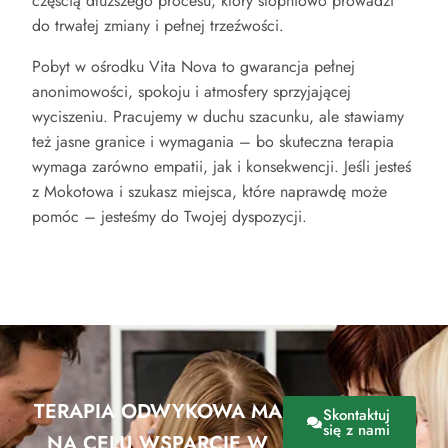
częścią dłuższego procesu, który stopniowo prowadzi
do trwałej zmiany i pełnej trzeźwości.
Pobyt w ośrodku Vita Nova to gwarancja pełnej
anonimowości, spokoju i atmosfery sprzyjającej
wyciszeniu. Pracujemy w duchu szacunku, ale stawiamy
też jasne granice i wymagania – bo skuteczna terapia
wymaga zarówno empatii, jak i konsekwencji. Jeśli jesteś
z Mokotowa i szukasz miejsca, które naprawdę może
pomóc – jesteśmy do Twojej dyspozycji.
TERAPIA ODWYKOWA MA
Skontaktuj
się z nami
NA CELU WSPARCIE W