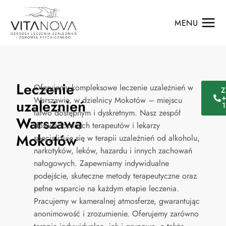
MENU
Leczenie
Oferujemy kompleksowe leczenie uzależnień w
Z
+
Warszawie, w dzielnicy Mokotów – miejscu
uzależnień
łatwo dostępnym i dyskretnym. Nasz zespół
Warszawa
doświadczonych terapeutów i lekarzy
Mokotów
specjalizuje się w terapii uzależnień od alkoholu,
narkotyków, leków, hazardu i innych zachowań
nałogowych. Zapewniamy indywidualne
podejście, skuteczne metody terapeutyczne oraz
pełne wsparcie na każdym etapie leczenia.
Pracujemy w kameralnej atmosferze, gwarantując
anonimowość i zrozumienie. Oferujemy zarówno