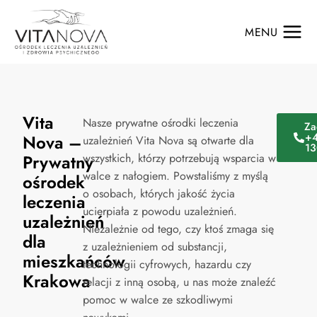
MENU
Vita
Nasze prywatne ośrodki leczenia
Za
+4
Nova –
uzależnień Vita Nova są otwarte dla
13
Prywatny
wszystkich, którzy potrzebują wsparcia w
walce z nałogiem. Powstaliśmy z myślą
ośrodek
o osobach, których jakość życia
leczenia
ucierpiała z powodu uzależnień.
uzależnień
Niezależnie od tego, czy ktoś zmaga się
dla
z uzależnieniem od substancji,
mieszkańców
technologii cyfrowych, hazardu czy
Krakowa
relacji z inną osobą, u nas może znaleźć
pomoc w walce ze szkodliwymi