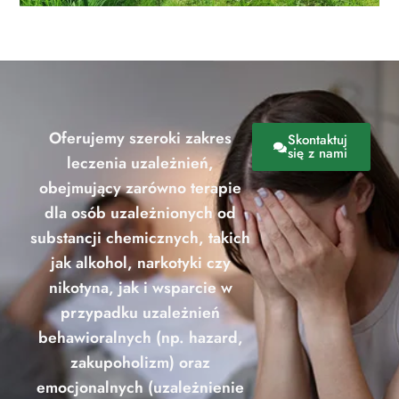
Oferujemy szeroki zakres
Skontaktuj
się z nami
leczenia uzależnień,
obejmujący zarówno terapie
dla osób uzależnionych od
substancji chemicznych, takich
jak alkohol, narkotyki czy
nikotyna, jak i wsparcie w
przypadku uzależnień
behawioralnych (np. hazard,
zakupoholizm) oraz
emocjonalnych (uzależnienie