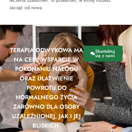
leczenia uzależnień. To przestrzeń, w której możesz
zacząć od nowa.
TERAPIA ODWYKOWA MA
Skontaktuj
się z nami
NA CELU WSPARCIE W
POKONANIU NAŁOGU
ORAZ UŁATWIENIE
POWROTU DO
NORMALNEGO ŻYCIA
ZARÓWNO DLA OSOBY
UZALEŻNIONEJ, JAK I JEJ
BLISKICH.