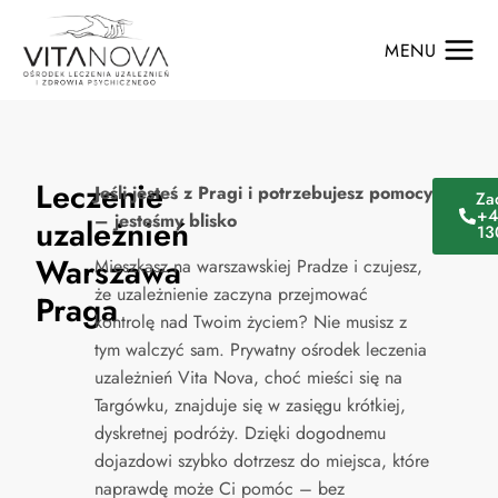
MENU
Leczenie
Jeśli jesteś z Pragi i potrzebujesz pomocy
Za
+4
– jesteśmy blisko
uzależnień
13
Warszawa
Mieszkasz na warszawskiej Pradze i czujesz,
że uzależnienie zaczyna przejmować
Praga
kontrolę nad Twoim życiem? Nie musisz z
tym walczyć sam. Prywatny ośrodek leczenia
uzależnień Vita Nova, choć mieści się na
Targówku, znajduje się w zasięgu krótkiej,
dyskretnej podróży. Dzięki dogodnemu
dojazdowi szybko dotrzesz do miejsca, które
naprawdę może Ci pomóc – bez